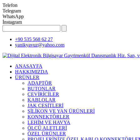
Telefon
Telegram
WhatsApp
İnstagram
+90 535 568 62 27
yanikyavuz@yahoo.com
ANASAYFA
HAKKIMIZDA
ÜRÜNLER
ADAPTÖR
BUTONLAR
ÇEVİRİCİLER
KABLOLAR
JAK ÇEŞİTLERİ
SİLİKON VE YAN ÜRÜNLERİ
KONNEKTÖRLER
LEHİM VE HAVYA
ÖLÇÜ ALETLERİ
ÖZEL ÜRÜNLER
PROJELERİNİZE ÖZEL KABLO KONNEKTÖRLEM