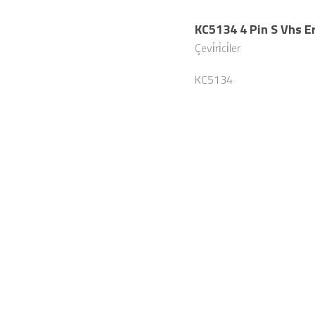
KC5134 4 Pin S Vhs E
Çevi̇ri̇ci̇ler
KC5134