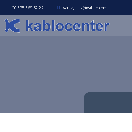
+90 535 568 62 27
yanikyavuz@yahoo.com