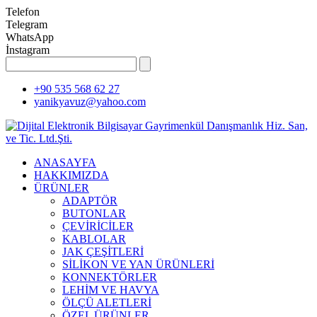
Telefon
Telegram
WhatsApp
İnstagram
+90 535 568 62 27
yanikyavuz@yahoo.com
ANASAYFA
HAKKIMIZDA
ÜRÜNLER
ADAPTÖR
BUTONLAR
ÇEVİRİCİLER
KABLOLAR
JAK ÇEŞİTLERİ
SİLİKON VE YAN ÜRÜNLERİ
KONNEKTÖRLER
LEHİM VE HAVYA
ÖLÇÜ ALETLERİ
ÖZEL ÜRÜNLER