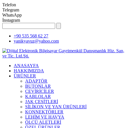
Telefon
Telegram
WhatsApp
İnstagram
+90 535 568 62 27
yanikyavuz@yahoo.com
ANASAYFA
HAKKIMIZDA
ÜRÜNLER
ADAPTÖR
BUTONLAR
ÇEVİRİCİLER
KABLOLAR
JAK ÇEŞİTLERİ
SİLİKON VE YAN ÜRÜNLERİ
KONNEKTÖRLER
LEHİM VE HAVYA
ÖLÇÜ ALETLERİ
ÖZEL ÜRÜNLER