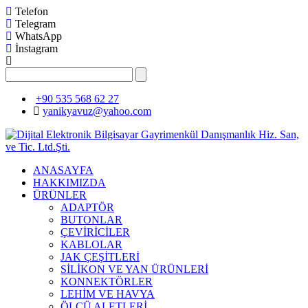
Telefon
Telegram
WhatsApp
İnstagram
+90 535 568 62 27
yanikyavuz@yahoo.com
ANASAYFA
HAKKIMIZDA
ÜRÜNLER
ADAPTÖR
BUTONLAR
ÇEVİRİCİLER
KABLOLAR
JAK ÇEŞİTLERİ
SİLİKON VE YAN ÜRÜNLERİ
KONNEKTÖRLER
LEHİM VE HAVYA
ÖLÇÜ ALETLERİ