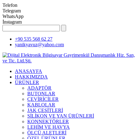
Telefon
Telegram
WhatsApp
İnstagram
+90 535 568 62 27
yanikyavuz@yahoo.com
ANASAYFA
HAKKIMIZDA
ÜRÜNLER
ADAPTÖR
BUTONLAR
ÇEVİRİCİLER
KABLOLAR
JAK ÇEŞİTLERİ
SİLİKON VE YAN ÜRÜNLERİ
KONNEKTÖRLER
LEHİM VE HAVYA
ÖLÇÜ ALETLERİ
ÖZEL ÜRÜNLER